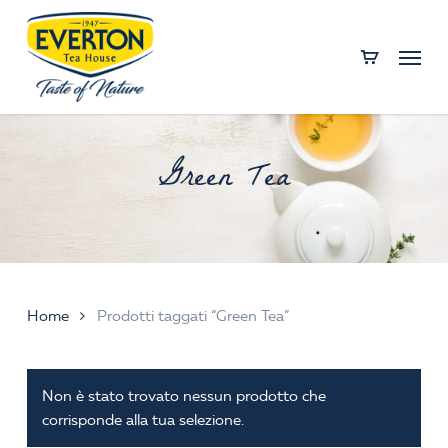
Skip
to
Menu
main
content
Green Tea
Home
Prodotti taggati “Green Tea”
Non è stato trovato nessun prodotto che
corrisponde alla tua selezione.