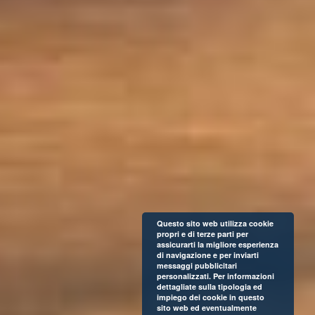
Questo sito web utilizza cookie
propri e di terze parti per
assicurarti la migliore esperienza
di navigazione e per inviarti
messaggi pubblicitari
personalizzati. Per informazioni
dettagliate sulla tipologia ed
impiego dei cookie in questo
sito web ed eventualmente