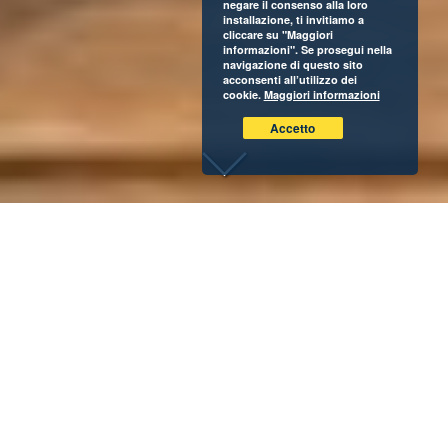
negare il consenso alla loro
installazione, ti invitiamo a
cliccare su "Maggiori
informazioni". Se prosegui nella
navigazione di questo sito
acconsenti all’utilizzo dei
cookie.
Maggiori informazioni
Accetto
è più
Un t
etico, oltre che buono
Everton è ad oggi l’unica azienda italiana di tè dotata
per
il proprio marchio
della
certificazione UTZ
, documento
dedicato in via esclusiva a
produttori, distributori,
trasformatori primari e industrie del settore tè, caffè,
cacao e nocciole
, con lo scopo di definire standard di