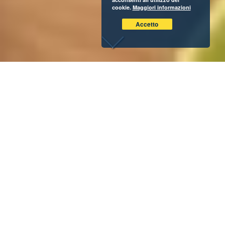
cookie.
Maggiori informazioni
Accetto
Farsi un drink a base di tè freddo? Si può fare. Anzi, oggi
va anche molto di moda. Basta fare un giro a Las Vegas e
vedere come, persino la “città delle luci”, abbia riscoperto il
fascino di questa bevanda millenaria, con terrazze e locali
che ormai propongono una lunga lista di cocktail a base di
tè.
La mixology alza braccia e i mixer e si arrende quindi al
gusto esotico dei drink alcolici o analcolici più originali,
dove il protagonista indiscusso è proprio il tè freddo.
Perché non riprodurli direttamente a casa vostra? Eccovi
una nostra super ricetta!