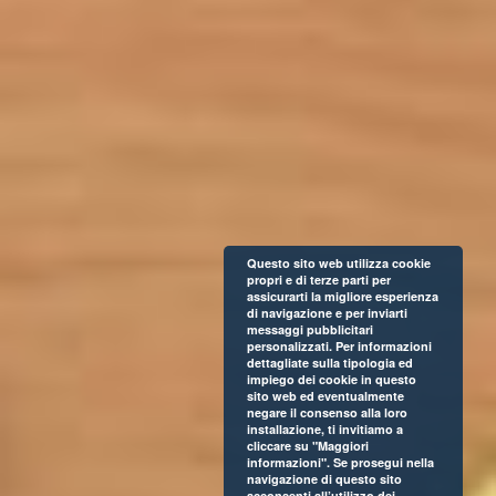
Questo sito web utilizza cookie
propri e di terze parti per
assicurarti la migliore esperienza
di navigazione e per inviarti
messaggi pubblicitari
personalizzati. Per informazioni
dettagliate sulla tipologia ed
impiego dei cookie in questo
sito web ed eventualmente
negare il consenso alla loro
installazione, ti invitiamo a
cliccare su "Maggiori
informazioni". Se prosegui nella
navigazione di questo sito
acconsenti all’utilizzo dei