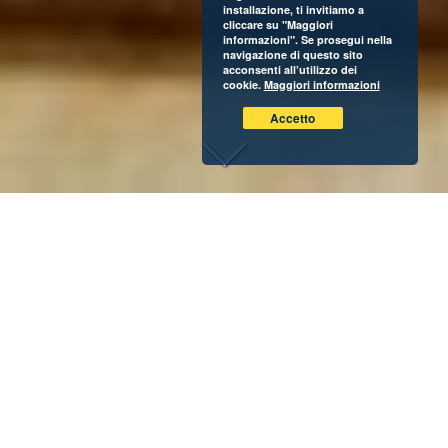
installazione, ti invitiamo a
cliccare su "Maggiori
informazioni". Se prosegui nella
navigazione di questo sito
acconsenti all’utilizzo dei
cookie.
Maggiori informazioni
Accetto
Non è un semplice tè, ma un efficace rimedio naturale che
vi permette di assaporare momenti dal mood
orientaleggiante. Sì, ma
come si prepara il tè verde
perfetto?
Distaccandovi dai ritmi frenetici del sorso del caffè,
regalandovi momenti di pausa e relax, il tè verde può