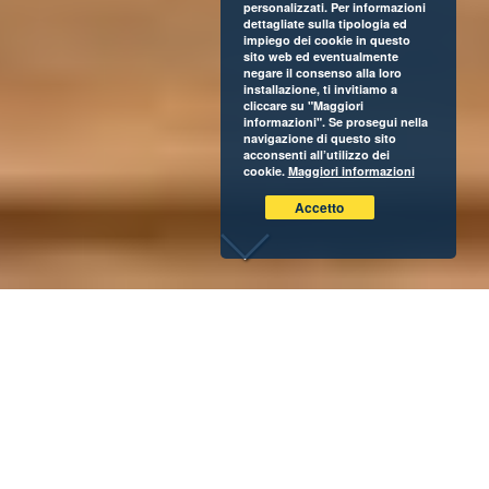
personalizzati. Per informazioni
dettagliate sulla tipologia ed
impiego dei cookie in questo
sito web ed eventualmente
negare il consenso alla loro
installazione, ti invitiamo a
cliccare su "Maggiori
informazioni". Se prosegui nella
navigazione di questo sito
acconsenti all’utilizzo dei
cookie.
Maggiori informazioni
Accetto
Cronos Capital Partners e la famiglia Dodero Donelli –
azionista di controllo del Gruppo Everton – firmano una
partnership per supportarne la crescita.
L’operazione permetterà all’azienda genovese la