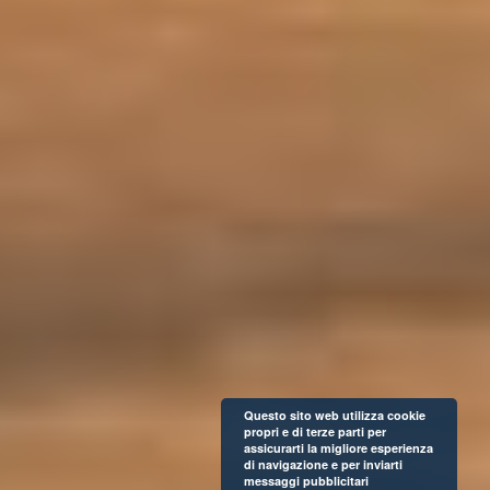
Questo sito web utilizza cookie
propri e di terze parti per
assicurarti la migliore esperienza
di navigazione e per inviarti
messaggi pubblicitari