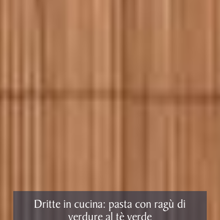
Dritte in cucina: pasta con ragù di
verdure al tè verde