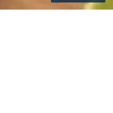
La vita è una combinazione di pasta e magia
“
.”
Questa
frase del grande Federico Fellini, la dice lunga sul nostro
amore per la pasta. Se poi la condisci con il nostro
ragù di
verdure al tè verde
, l’incantesimo è proprio perfetto.
La carne non piace a tutti o, magari, qualche volta si ha
voglia di variare. Ecco allora una ricetta perfetta anche per
chi segue una dieta vegetariana. Leggi un po’ qui sotto!
Pasta con ragù di verdure al tè
verde: come prepararla?