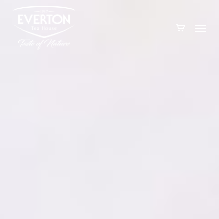
Skip
to
Menu
main
content