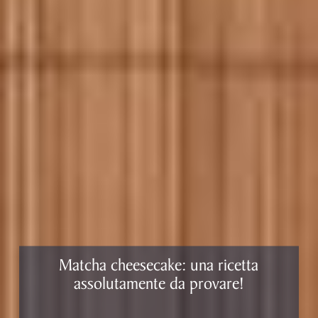
Matcha cheesecake: una ricetta
assolutamente da provare!