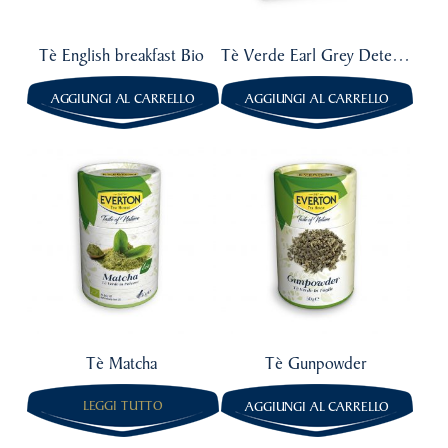
Tè English breakfast Bio
Tè Verde Earl Grey Deteinato
AGGIUNGI AL CARRELLO
AGGIUNGI AL CARRELLO
5,99
€
4,49
€
Tè Matcha
Tè Gunpowder
LEGGI TUTTO
AGGIUNGI AL CARRELLO