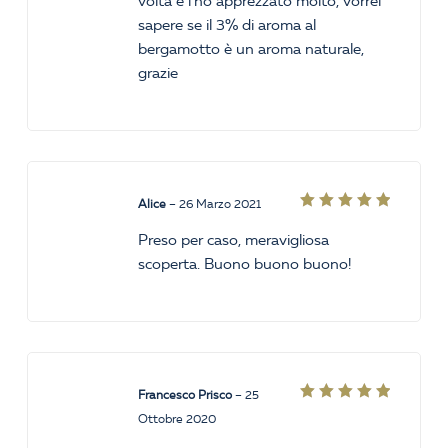
volta e l’ho apprezzato molto, vorrei
sapere se il 3% di aroma al
bergamotto è un aroma naturale,
grazie
Alice
–
26 Marzo 2021
Valutato
5
su 5
Preso per caso, meravigliosa
scoperta. Buono buono buono!
Francesco Prisco
–
25
Valutato
Ottobre 2020
5
su 5