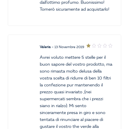
dall’ottimo profumo. Buonissimo!
Tornerò sicuramente ad acquistarlo!
Valeria
–
13 Novembre 2019
Valutato
1
Avrei voluto mettere 5 stelle per il
su
buon sapore del vostro prodotto, ma
5
sono rimasta molto delusa della
vostra scelta di ridurre di ben 10 filtri
la confezione pur mantenendo il
prezzo quasi invariato ,(nei
supermercati sembra che i prezzi
siano in rialzo). Mi sento
sinceramente presa in giro e sono
tentata di rinunciare al piacere di
gustare il vostro the verde alla