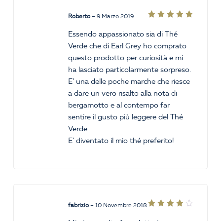
Roberto
–
9 Marzo 2019
Valutato
5
su 5
Essendo appassionato sia di Thé
Verde che di Earl Grey ho comprato
questo prodotto per curiosità e mi
ha lasciato particolarmente sorpreso.
E’ una delle poche marche che riesce
a dare un vero risalto alla nota di
bergamotto e al contempo far
sentire il gusto più leggere del Thé
Verde.
E’ diventato il mio thé preferito!
fabrizio
–
10 Novembre 2018
Valutato
4
su