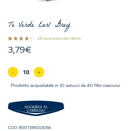
Tè Verde Earl Grey
24
recensioni dei clienti
Valutato
24
3,79
€
4.42
su 5
su
base
di
recensioni
Prodotto acquistabile in 10 astucci da 40 filtri ciascuno
AGGIUNGI AL
CARRELLO
COD:
8007185013056