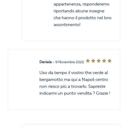
appartenenza, risponderemo
riportando alcune insegne
che hanno il prodotto nel loro
assortimento!
Daniela
–
9 Novembre 2022
Valutato
5
su 5
Uso da tempo il vostro the verde al
bergamotto ma qui a Napoli centro
non riesco più a trovarlo. Sapreste
indicarmi un punto vendita ? Grazie !