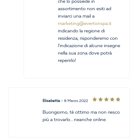
che lo possiede in
assortimento non esiti ad
inviarci una mail a
marketing@evertonspa.it
indicando la regione di
residenza, risponderemo con
l’indicazione di alcune insegne
nella sua zona dove potrà
reperirlo!
Elisabetta
–
8 Marzo 2022
Valutato
5
su 5
Buongiorno, tè ottimo ma non riesco
più a trovarlo….neanche online.