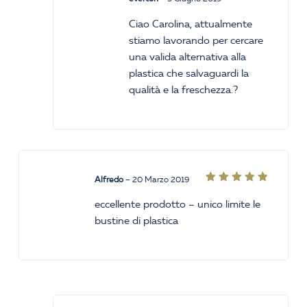
Ciao Carolina, attualmente
stiamo lavorando per cercare
una valida alternativa alla
plastica che salvaguardi la
qualità e la freschezza.?
Alfredo
–
20 Marzo 2019
Valutato
5
su 5
eccellente prodotto – unico limite le
bustine di plastica