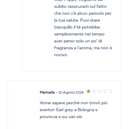
subito rassicurarti sul fatto
che non c’è alcun pericolo per
la tua salute. Puoi stare
tranquillo il tè potrebbe
semplicemente nel tempo
aver perso solo un po’ di
fragranza e l’aroma, ma non è
nocivo.
Marinella
–
10 Agosto 2019
Valutato
1
Vorrei sapere perché non trovò più
su
everton Earl grey a Bologna e
5
provincia e sui vari siti