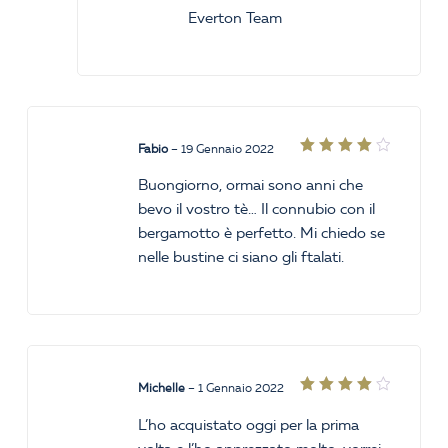
Everton Team
Fabio
–
19 Gennaio 2022
Valutato
4
su
Buongiorno, ormai sono anni che
5
bevo il vostro tè… Il connubio con il
bergamotto è perfetto. Mi chiedo se
nelle bustine ci siano gli ftalati.
Michelle
–
1 Gennaio 2022
Valutato
4
su
L’ho acquistato oggi per la prima
5