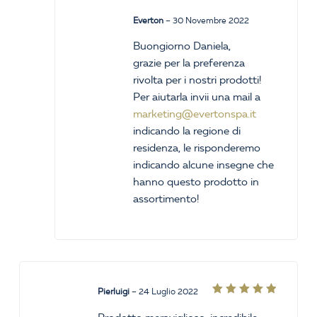
Everton
–
30 Novembre 2022
Buongiorno Daniela,
grazie per la preferenza
rivolta per i nostri prodotti!
Per aiutarla invii una mail a
marketing@evertonspa.it
indicando la regione di
residenza, le risponderemo
indicando alcune insegne che
hanno questo prodotto in
assortimento!
Pierluigi
–
24 Luglio 2022
Valutato
5
su 5