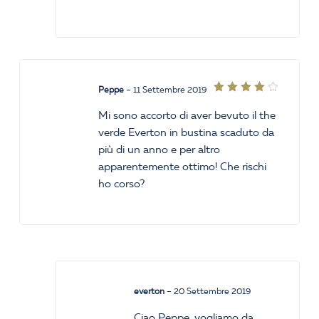
Peppe
–
11 Settembre 2019
Valutato
4
su
Mi sono accorto di aver bevuto il the
5
verde Everton in bustina scaduto da
più di un anno e per altro
apparentemente ottimo! Che rischi
ho corso?
everton
–
20 Settembre 2019
Ciao Peppe, vogliamo da