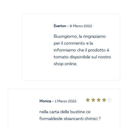
Everton
–
8 Marzo 2022
Buongiorno, la ringraziamo
per il commento e la
informiamo che il prodotto è
tornato disponibile sul nostro
shop online.
Monica
–
1 Marzo 2022
Valutato
4
su
nella carta delle bustine ce
5
formaldeide sbiancanti chimici ?