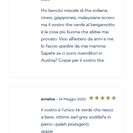
5
su 5
Ho bevuto miscele di the indiane,
cinesi, giapponesi, malaysiane eccecc
ma il vostro the verde al bergamotto
è la cosa più buona che abbia mai
provato. Vivo all’estero da anni e me
lo faccio spedire da mia mamma.
Sapete se ci sono rivenditori in
Austria? Grazie per il vostro the.
annalisa
–
14 Maggio 2020
Valutato
5
su 5
il vostro è l’unico tè verde che riesco
a bere; ottimo earl grey soddisfa in
pieno i palati piùesgenti.
grazie