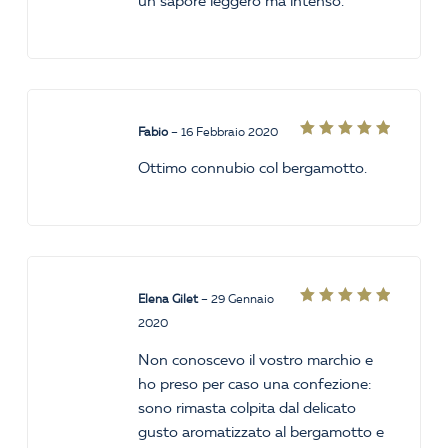
un sapore leggero ma intenso.
Fabio
–
16 Febbraio 2020
Valutato
5
su 5
Ottimo connubio col bergamotto.
Elena Gilet
–
29 Gennaio
Valutato
2020
5
su 5
Non conoscevo il vostro marchio e
ho preso per caso una confezione:
sono rimasta colpita dal delicato
gusto aromatizzato al bergamotto e