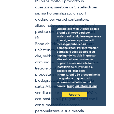
Mi piace molto il prodotto in
5
questione, sarebbe da 5 stelle di per
se, ma ho penalizzato un po il
giudizio per via del contenitore,
alludo nello specifico alle bustine di
Questo sito web utilizza cookie
plastica che racchiudono quelle del
propri e di terze parti per
assicurarti la migliore esperienza
tè.
di navigazione e per inviarti
Sono dell’idea che si possa trovare
messaggi pubblicitari
personalizzati. Per informazioni
un’alternativa all’uso della plastica
dettagliate sulla tipologia ed
impiego dei cookie in questo
che, sebbene riciclabile, ha
sito web ed eventualmente
comunque il suo impatto ambientale
negare il consenso alla loro
installazione, ti invitiamo a
(retro e post produzione). La mia
cliccare su "Maggiori
proposta è di passare a materiale
informazioni". Se prosegui nella
navigazione di questo sito
biodegradabile o in alternativa alla
acconsenti all’utilizzo dei
cookie.
Maggiori informazioni
carta. Altrimenti potreste proporre la
vendita del te sfuso in buste (100%
Accetto
eco-sostenibili) più grandi, cosi che il
consumatore finale possa
personalizzare la sua miscela…