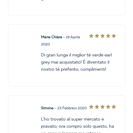
Maria Chiara
–
19 Aprile
Valutato
2020
5
su 5
Di gran lunga il miglior tè verde earl
grey mai acquistato! È diventato il
nostro tè preferito, complimenti!
Simone
–
23 Febbraio 2020
Valutato
5
su 5
L’ho trovato al super mercato e
pravato, ora compro solo questo, ha