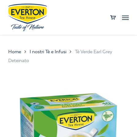
Skip
to
Menu
main
content
Home
I nostri Tè e Infusi
Tè Verde Earl Grey
Deteinato