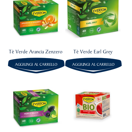
3,79
€
3,79
€
4.42
Tè Verde Arancia Zenzero
Tè Verde Earl Grey
AGGIUNGI AL CARRELLO
AGGIUNGI AL CARRELLO
3,79
€
3,79
€