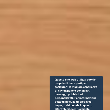
Questo sito web utilizza cookie
propri e di terze parti per
assicurarti la migliore esperienza
di navigazione e per inviarti
messaggi pubblicitari
personalizzati. Per informazioni
dettagliate sulla tipologia ed
impiego dei cookie in questo
sito web ed eventualmente