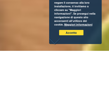
negare il consenso alla loro
installazione, ti invitiamo a
cliccare su "Maggiori
informazioni". Se prosegui nella
navigazione di questo sito
acconsenti all’utilizzo dei
cookie.
Maggiori informazioni
Accetto
Cominciare bene la giornata è davvero importante. Qual è
il modo migliore per avere una spinta di energia e
ottimismo per affrontare tutti gli impegni? Sicuramente
fare una buona colazione. Per questo oggi, per augurarvi
un buongiorno, vi proponiamo
la nostra focaccia dolce
con uvetta al tè
. Una ricetta che trasforma il vostro
breakfast in un piacere quotidiano, per dire addio ai