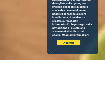
dettagliate sulla tipologia ed
impiego dei cookie in questo
sito web ed eventualmente
negare il consenso alla loro
installazione, ti invitiamo a
cliccare su "Maggiori
informazioni". Se prosegui nella
navigazione di questo sito
acconsenti all’utilizzo dei
cookie.
Maggiori informazioni
Accetto
Natale non fa solo rima con pandoro e panettone, ma
anche con bevande dal profumo di festa, proprio come il
tè. Aromatizzato con spezie
come cannella, chiodi di
garofano
,
zenzero e anice stellato
, oppure con agrumi e
frutti rossi che ben si miscelano per creare note