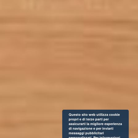
Questo sito web utilizza cookie
propri e di terze parti per
assicurarti la migliore esperienza
di navigazione e per inviarti
messaggi pubblicitari
personalizzati. Per informazioni