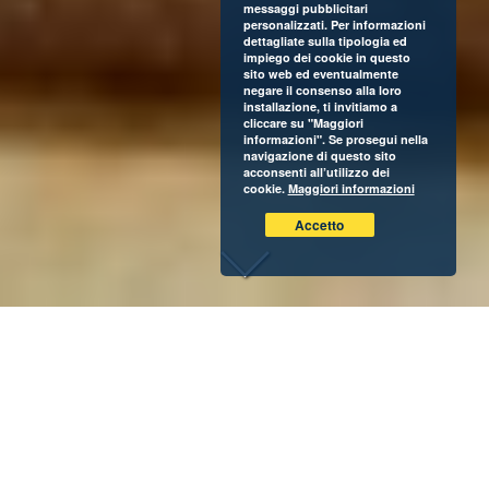
messaggi pubblicitari
personalizzati. Per informazioni
dettagliate sulla tipologia ed
impiego dei cookie in questo
sito web ed eventualmente
negare il consenso alla loro
installazione, ti invitiamo a
cliccare su "Maggiori
informazioni". Se prosegui nella
navigazione di questo sito
acconsenti all’utilizzo dei
cookie.
Maggiori informazioni
Accetto
Spiritualità, fascino, mistero.
Il cerimoniale zen è molto più
di un invito a gustare una piacevole tazza di tè
giapponese.