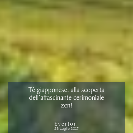
Tè giapponese: alla scoperta
dell’affascinante cerimoniale
zen!
Everton
28 Luglio 2017